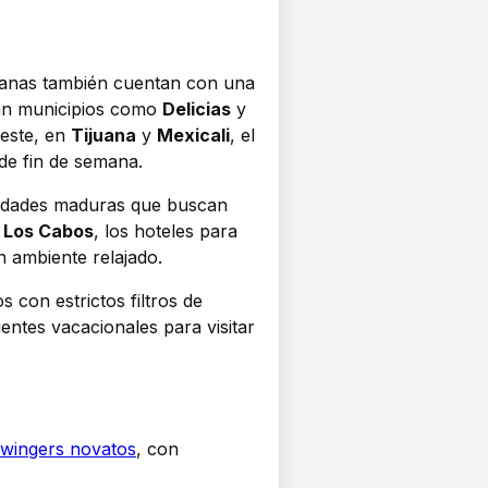
icanas también cuentan con una
can municipios como
Delicias
y
oeste, en
Tijuana
y
Mexicali
, el
 de fin de semana.
 edades maduras que buscan
o
Los Cabos
, los hoteles para
n ambiente relajado.
 con estrictos filtros de
entes vacacionales para visitar
swingers novatos
, con