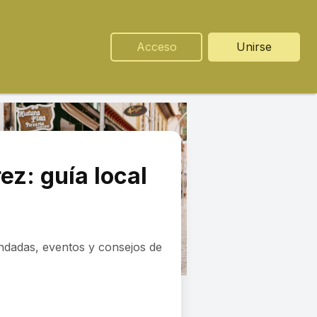
Acceso
Unirse
ez: guía local
ndadas, eventos y consejos de