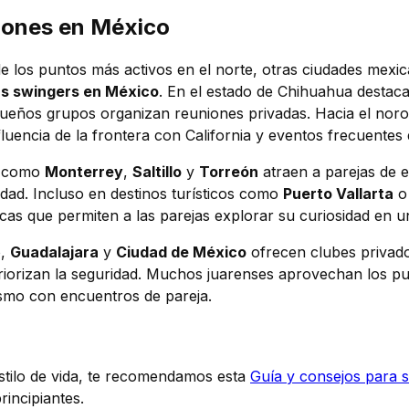
iones en México
de los puntos más activos en el norte, otras ciudades mex
as swingers en México
. En el estado de Chihuahua desta
ueños grupos organizan reuniones privadas. Hacia el nor
fluencia de la frontera con California y eventos frecuentes
es como
Monterrey
,
Saltillo
y
Torreón
atraen a parejas de
idad. Incluso en destinos turísticos como
Puerto Vallarta
cas que permiten a las parejas explorar su curiosidad en u
o,
Guadalajara
y
Ciudad de México
ofrecen clubes privados
riorizan la seguridad. Muchos juarenses aprovechan los pu
ismo con encuentros de pareja.
stilo de vida, te recomendamos esta
Guía y consejos para 
rincipiantes.